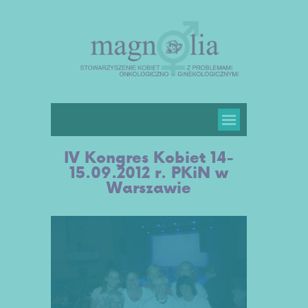
IV Kongres Kobiet 14-
15.09.2012 r. PKiN w
Warszawie