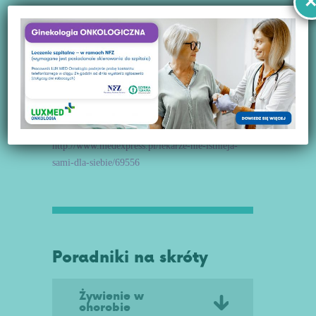
http://www.rynekzdrowia.pl/Polityka-
zdrowotna/Pacjenci-nie-walcza-z-Ministerstwem-
Zdrowia-ale-ze-swoja-choroba,181307,14.html
https://www.termedia.pl/mz/Jacyna-W-sprawie-
spotkan-z-pacjentami-NFZ-ma-wiele-do-
nadrobienia,29211.html
http://www.medexpress.pl/lekarze-nie-istnieja-
sami-dla-siebie/69556
Poradniki na skróty
Żywienie w
chorobie