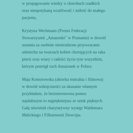
w propagowanie wiedzy o chorobach rzadkich
oraz niespotykaną wrażliwość i miłość do małego
pacjenta,
Krystyna Wechmann (Prezes Federacji
Stowarzyszeń „Amazonki” w Poznaniu) w dowód
uznania za osobiste niestrudzone przywracanie
uśmiechu na twarzach kobiet chorujących na raka
piersi oraz wiary i radości życia tym wszystkim,
którym pomógł ruch Amazonek w Polsce.
Maja Komorowska (aktorka teatralna i filmowa)
w dowód wdzięczności za ukazanie własnym
przykładem, że bezinteresowna pomoc
najsłabszym to najpiękniejsza ze sztuk pięknych.
Galę uświetnił charytatywny występ Waldemara
Malickiego i Filharmonii Dowcipu.