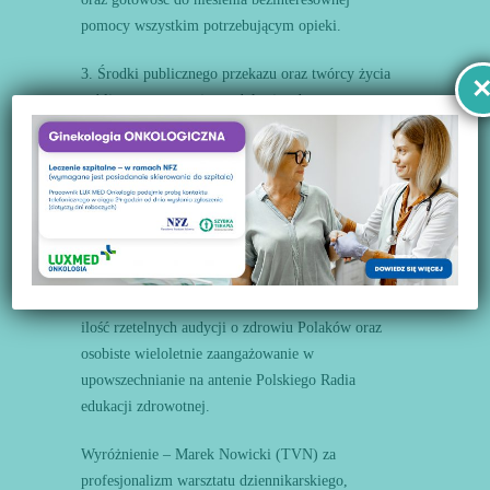
pomocy wszystkim potrzebującym opieki.
3. Środki publicznego przekazu oraz twórcy życia
publicznego promujący edukację zdrowotną
Nagroda Główna – Beata Jaworowska oraz Ewa
Zientarska (Gazeta Wyborcza) w uznaniu roli
projektu „Lata lecą”, podjętej próbie przełamania
izolacji seniorów oraz ukazaniu potrzeb i
problemów osób starszych.
Wyróżnienie – Artur Wolski (PR 1) za niezliczoną
ilość rzetelnych audycji o zdrowiu Polaków oraz
osobiste wieloletnie zaangażowanie w
upowszechnianie na antenie Polskiego Radia
edukacji zdrowotnej.
Wyróżnienie – Marek Nowicki (TVN) za
profesjonalizm warsztatu dziennikarskiego,