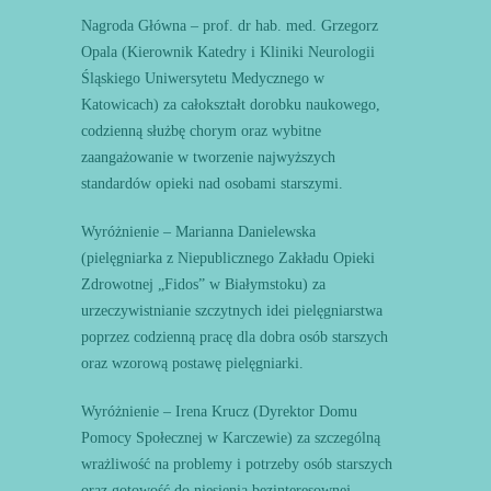
Nagroda Główna – prof. dr hab. med. Grzegorz
Opala (Kierownik Katedry i Kliniki Neurologii
Śląskiego Uniwersytetu Medycznego w
Katowicach) za całokształt dorobku naukowego,
codzienną służbę chorym oraz wybitne
zaangażowanie w tworzenie najwyższych
standardów opieki nad osobami starszymi.
Wyróżnienie – Marianna Danielewska
(pielęgniarka z Niepublicznego Zakładu Opieki
Zdrowotnej „Fidos” w Białymstoku) za
urzeczywistnianie szczytnych idei pielęgniarstwa
poprzez codzienną pracę dla dobra osób starszych
oraz wzorową postawę pielęgniarki.
Wyróżnienie – Irena Krucz (Dyrektor Domu
Pomocy Społecznej w Karczewie) za szczególną
wrażliwość na problemy i potrzeby osób starszych
oraz gotowość do niesienia bezinteresownej