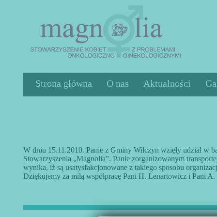
Strona główna
O nas
Aktualności
Ga
Działalność
Statut
Zarząd
Cele
W dniu 15.11.2010. Panie z Gminy Wilczyn wzięły udział w b
Stowarzyszenia „Magnolia”. Panie zorganizowanym transporte
Media o nas
wynika, iż są usatysfakcjonowane z takiego sposobu organizac
Dziękujemy za miłą współpracę Pani H. Lenartowicz i Pani A.
Sprawozdania