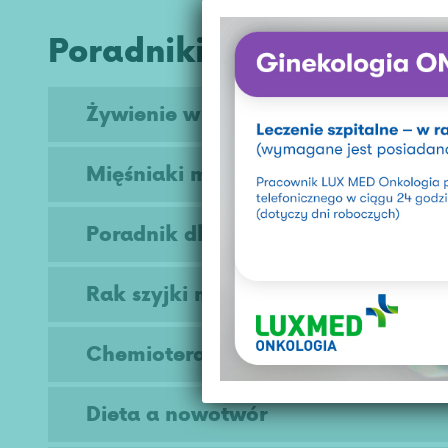
Poradniki na skróty
Żywienie w chorobie
Mięśniaki macicy kompedium
Poradnik dla kobiet z nowotworem
Rak szyjki macicy
Chemioterapia
Dieta a nowotwór