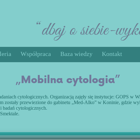
leria
Współpraca
Baza wiedzy
Kontakt
Rak jądra
„Mobilna cytologia”
Rak jajnika
Mięśniaki Macicy
Ćwiczenia
adaniach cytologicznych. Organizacją zajęły się instytucje: GOPS w
m zostały przewiezione do gabinetu „Med-Alko” w Koninie, gdzie wy
Gdzie się leczyć
ji badań cytologicznych.
 Smektale.
Poradniki