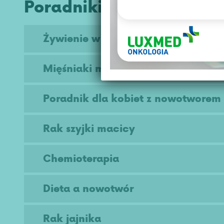
Poradniki na skróty
Żywienie w chorobie
Mięśniaki macicy kompedium
Poradnik dla kobiet z nowotworem
Rak szyjki macicy
Chemioterapia
Dieta a nowotwór
Rak jajnika