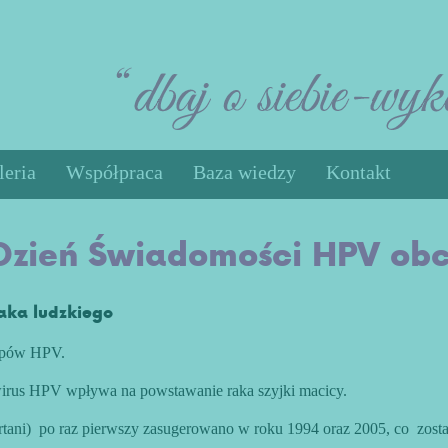
leria
Współpraca
Baza wiedzy
Kontakt
Rak jądra
zień Świadomości HPV ob
Rak jajnika
Mięśniaki Macicy
Ćwiczenia
aka ludzkiego
Gdzie się leczyć
typów HPV.
Poradniki
 wirus HPV wpływa na powstawanie raka szyjki macicy.
tani) po raz pierwszy zasugerowano w roku 1994 oraz 2005, co zosta