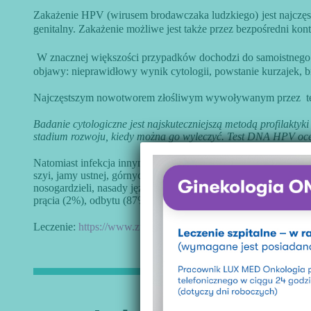
Zakażenie HPV (wirusem brodawczaka ludzkiego)
jest najcz
genitalny. Zakażenie możliwe jest także przez bezpośredni ko
W znacznej większości przypadków dochodzi do samoistnego w
objawy: nieprawidłowy wynik cytologii, powstanie kurzajek, 
Najczęstszym nowotworem złośliwym wywoływanym przez tego 
Badanie cytologiczne jest najskuteczniejszą metodą profilakt
stadium rozwoju, kiedy można go wyleczyć. Test DNA HPV ocen
Natomiast infekcja innymi onkogennymi typami HPV może być
szyi, jamy ustnej, górnych dróg oddechowych i płuc. Wirus 
nosogardzieli, nasady języka, wargi, gardła, krtani, głowy i 
prącia (2%), odbytu (87%).
Leczenie:
https://www.zwrotnikraka.pl/leczenie-hpv/