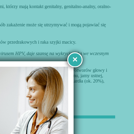
, którzy mają kontakt genitalny, genitalno-analny, oralno-
sób zakażenie może się utrzymywać i mogą pojawiać się
w przedrakowych i raka szyjki macicy.
e wirusem HPV, daje szansę na wykrycie raka we wczesnym
×
aka prącia u mężczyzn, niektórych nowotworów głowy i
bytu, a także nowotwory prącia, sromu, jamy ustnej,
(10% u mężczyzn i 3,5% u kobiet, nosogardła (ok. 20%),