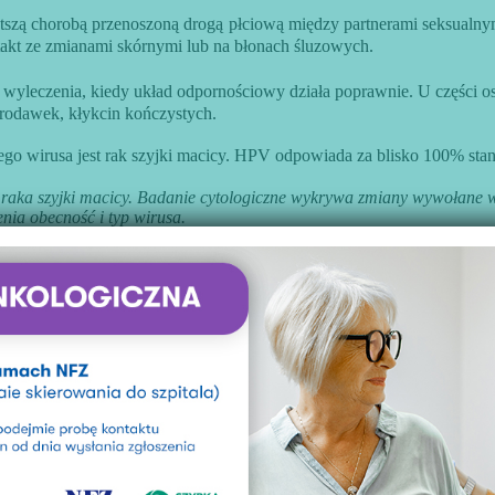
ęstszą chorobą przenoszoną drogą
płciową między partnerami seksualnymi
ntakt ze zmianami skórnymi lub na błonach śluzowych.
yleczenia, kiedy układ odpornościowy działa poprawnie. U części o
brodawek, kłykcin kończystych.
wirusa jest rak szyjki macicy. HPV odpowiada za blisko 100% stanó
yki raka szyjki macicy. Badanie cytologiczne wykrywa zmiany wywołan
ia obecność i typ wirusa.
 przyczyną innych nowotworów: raka sromu i pochwy u kobiet oraz r
powoduje 64-100 % stanów przedrakowych pochwy, 90 % nowotworów od
szyi, jamy nosowej. Przypadki nowotworów w Europie, np. jamy ustnej 