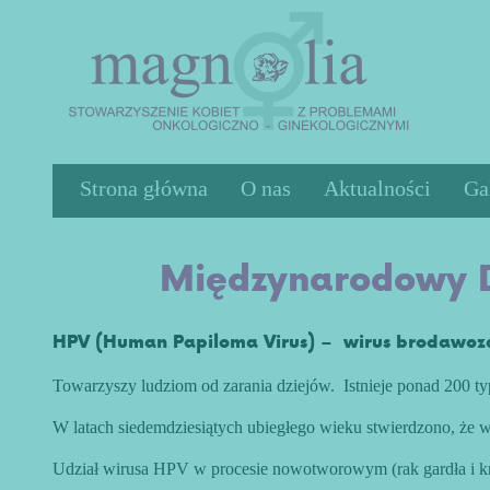
Strona główna
O nas
Aktualności
Ga
Działalność
Międzynarodowy D
Statut
Zarząd
Cele
HPV (Human Papiloma Virus) – wirus brodawcz
Media o nas
Towarzyszy ludziom od zarania dziejów. Istnieje ponad 200 
Sprawozdania
W latach siedemdziesiątych ubiegłego wieku stwierdzono, że
Udział wirusa HPV w procesie nowotworowym (rak gardła i kr