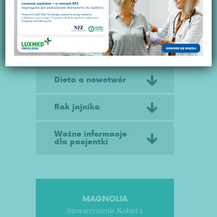
Rak szyjki macicy
Chemioterapia
Dieta a nowotwór
Rak jajnika
Ważne informacje
dla pacjentki
MAGNOLIA
Stowarzyszenie Kobiet z