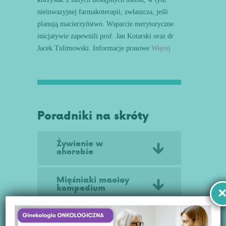
nieinwazyjnej farmakoterapii, zwłaszcza, jeśli
planują macierzyństwo. Wsparcie merytoryczne
inicjatywie zapewnili prof. Jan Kotarski oraz dr
Jacek Tulimowski. Informacje prasowe
Więcej
Poradniki na skróty
Żywienie w
chorobie
Mięśniaki macicy
kompedium
Poradnik dla kobiet
z nowotworem