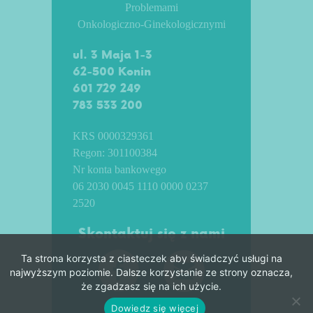
Problemami
Onkologiczno-Ginekologicznymi
ul. 3 Maja 1-3
62-500 Konin
601 729 249
783 533 200
KRS 0000329361
Regon: 301100384
Nr konta bankowego
06 2030 0045 1110 0000 0237
2520
Skontaktuj się z nami
Ta strona korzysta z ciasteczek aby świadczyć usługi na
najwyższym poziomie. Dalsze korzystanie ze strony oznacza,
że zgadzasz się na ich użycie.
Dowiedz się więcej