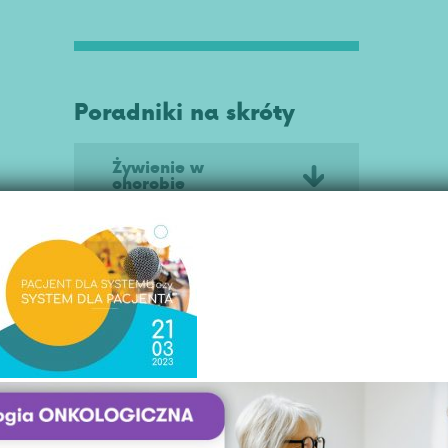
Poradniki na skróty
Żywienie w
chorobie
Mięśniaki macicy
kompedium
Poradnik dla kobiet
z nowotworem
Rak szyjki macicy
Chemioterapia