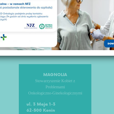
Dieta a nowotwór
Rak jajnika
Ważne informacje
dla pacjentki
MAGNOLIA
Stowarzyszenie Kobiet z
Problemami
Onkologiczno-Ginekologicznymi
ul. 3 Maja 1-3
62-500 Konin