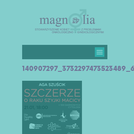
140907297_3732297473523489_