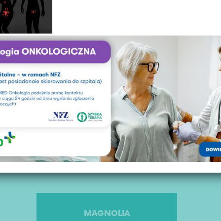
Poradnik dla kobiet
z nowotworem
Rak szyjki macicy
Chemioterapia
Dieta a nowotwór
Rak jajnika
Ważne informacje
dla pacjentki
MAGNOLIA