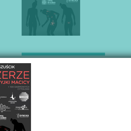
Poradniki na skróty
Żywienie w
chorobie
Mięśniaki macicy
kompedium