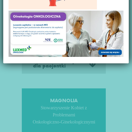
Chemioterapia
Dieta a nowotwór
Rak jajnika
Ważne informacje
dla pacjentki
MAGNOLIA
Stowarzyszenie Kobiet z
Problemami
Onkologiczno-Ginekologicznymi