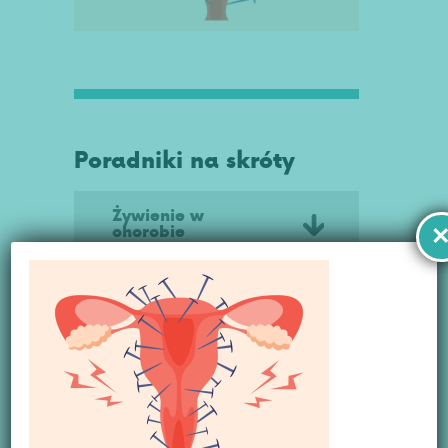
Poradniki na skróty
Żywienie w
chorobie
Mięśniaki macicy
kompedium
Poradnik dla kobiet
z nowotworem
Rak szyjki macicy