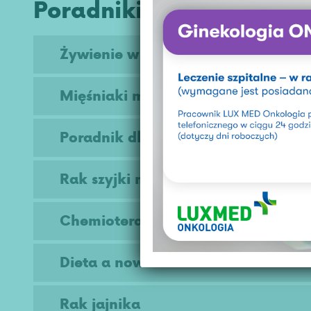
Poradniki na skróty
Żywienie w chorobie
Mięśniaki macicy kompedium
Poradnik dla kobiet z nowotworem
Rak szyjki macicy
Chemioterapia
Dieta a nowotwór
Rak jajnika