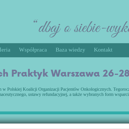
leria
Współpraca
Baza wiedzy
Kontakt
Rak jądra
h Praktyk Warszawa 26-28 
Rak jajnika
Mięśniaki Macicy
Ćwiczenia
h w Polskiej Koalicji Organizacji Pacjentów Onkologicznych. Tegoroc
aceutycznego, ustawy refundacyjnej, a także wybranych form wsparci
Gdzie się leczyć
Poradniki