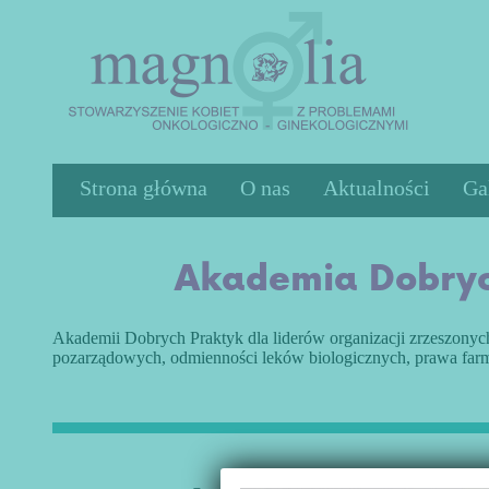
Strona główna
O nas
Aktualności
Ga
Działalność
Akademia Dobryc
Statut
Zarząd
Cele
Akademii Dobrych Praktyk dla liderów organizacji zrzeszonyc
pozarządowych, odmienności leków biologicznych, prawa farm
Media o nas
Sprawozdania